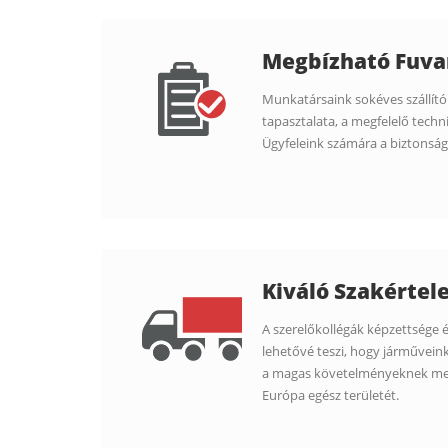
Megbízható Fuva
Munkatársaink sokéves szállító
tapasztalata, a megfelelő techni
Ügyfeleink számára a biztonságos
Kiváló Szakértel
A szerelőkollégák képzettsége 
lehetővé teszi, hogy járművei
a magas követelményeknek megf
Európa egész területét.