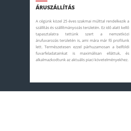
ÁRUSZÁLLÍTÁS
A cégünk közel 25 éves szakmai múlttal rendelkezik a
szállítás és szállítmányozás területén. Ez idő alatt kellő
tapasztalatra tettünk szert a nemzetközi
árufuvarozás területén is, ami mára már fő profilunk
lett. Természetesen ezzel párhuzamosan a belföldi
fuvarfeladatainkat is maximálisan elláttuk, és
alkalmazkodtunk az aktuális piaci követelményekhez.