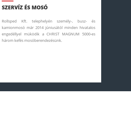
SZERVÍZ ÉS MOSÓ
Rollsped Kft. telephelyén személy-, busz- és
kamionmosó már 2014 júniusától minden hivatalos
engedéllyel müködik a CHRIST MAGNUM 5000-es
három kefés mosóberendezésünk.