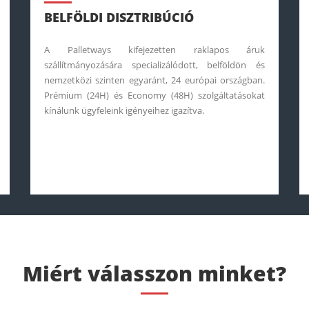
BELFÖLDI DISZTRIBÚCIÓ
A Palletways kifejezetten raklapos áruk
szállítmányozására specializálódott, belföldön és
nemzetközi szinten egyaránt, 24 európai országban.
Prémium (24H) és Economy (48H) szolgáltatásokat
kínálunk ügyfeleink igényeihez igazítva.
Miért válasszon minket?