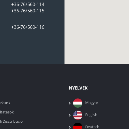
+36-76/560-114
+36-76/560-115
+36-76/560-116
NYELVEK
Magyar
rkunk
ltatások
English
di Disztribúció
Deutsch