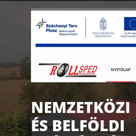
NYITÓLAP
ETKÖZI
LFÖLDI