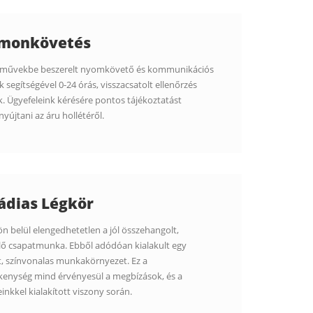
monkövetés
rművekbe beszerelt nyomkövető és kommunikációs
 segítségével 0-24 órás, visszacsatolt ellenőrzés
. Ügyefeleink kérésére pontos tájékoztatást
yújtani az áru hollétéről.
ádias Légkör
 belül elengedhetetlen a jól összehangolt,
lő csapatmunka. Ebből adódóan kialakult egy
, színvonalas munkakörnyezet. Ez a
kenység mind érvényesül a megbízások, és a
inkkel kialakított viszony során.