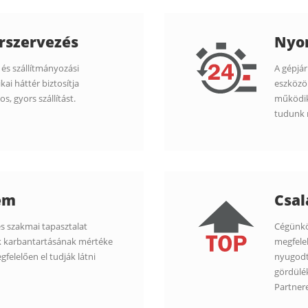
rszervezés
Nyo
 és szállítmányozási
A gépjá
kai háttér biztosítja
eszközök
, gyors szállítást.
működik
tudunk n
em
Csal
és szakmai tapasztalat
Cégünkön
nk karbantartásának mértéke
megfele
elelően el tudják látni
nyugodt
gördülé
Partnere