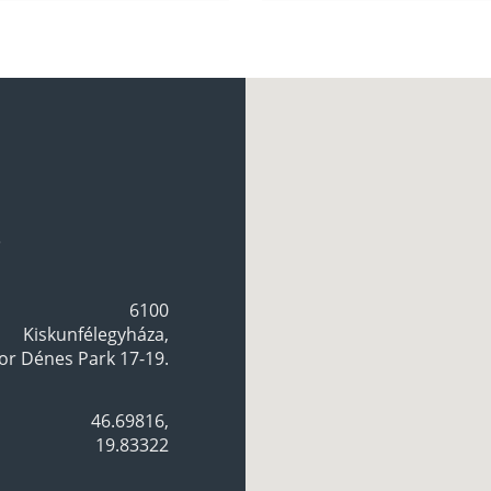
.
6100
Kiskunfélegyháza,
r Dénes Park 17-19.
46.69816,
19.83322